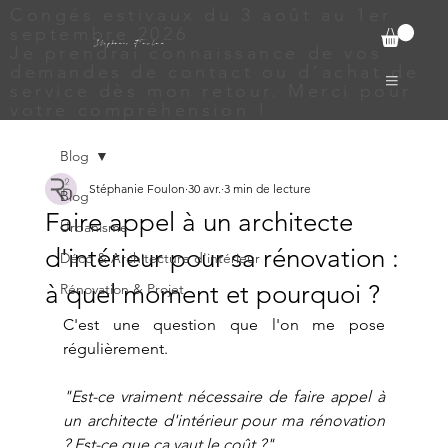
Congés estivaux du 3 août au 1er
septembre 2026
Stephanie Foulon
Je prendrai connaissance de vos
demandes de contact ou d’achat de
service dès mon retour. Merci pour
votre compréhension !
Blog
Stéphanie Foulon
30 avr.
3 min de lecture
Blog
Faire appel à un architecte
Urbanisme
d'intérieur pour sa rénovation :
Déco & Architecture d'intérieur
à quel moment et pourquoi ?
Rénovation & Projet
C'est une question que l'on me pose 
régulièrement.
"Est-ce vraiment nécessaire de faire appel à 
un architecte d'intérieur pour ma rénovation 
? Est-ce que ça vaut le coût ?"