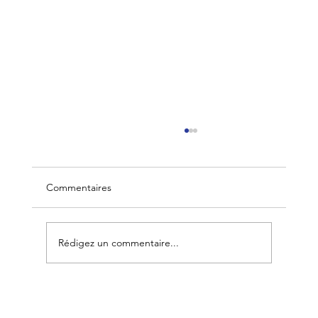
Commentaires
Rédigez un commentaire...
Rénover pour vendre : quels travaux font
vraiment la différence ? 🏠