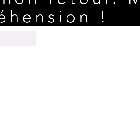
éhension !
n préalable d