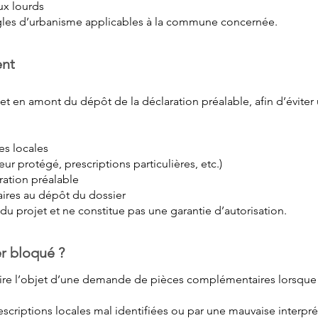
aux lourds
ègles d’urbanisme applicables à la commune concernée.
nt
t en amont du dépôt de la déclaration préalable, afin d’évite
les locales
teur protégé, prescriptions particulières, etc.)
aration préalable
ssaires au dépôt du dossier
 projet et ne constitue pas une garantie d’autorisation.
er bloqué ?
faire l’objet d’une demande de pièces complémentaires lorsque
escriptions locales mal identifiées ou par une mauvaise interpr