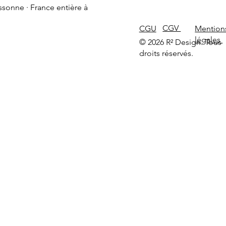
ssonne · France entière à
CGV
CGU
Mention
légales
© 2026 R² Design. Tous
droits réservés.