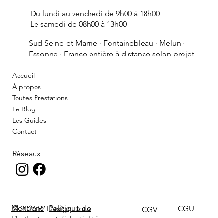
Du lundi au vendredi de 9h00 à 18h00
Le samedi de 08h00 à 13h00
Sud Seine-et-Marne ·
Fontainebleau
· Melun ·
Essonne · France entière à distance selon projet
Accueil
À propos
Toutes Prestations
Le Blog
Les Guides
Contact
Réseaux
Politique de
Mentions
© 2026 R² Design. Tous
CGU
CGV