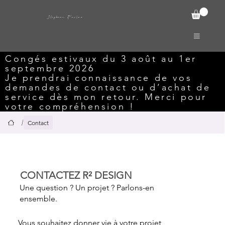
Stephanie Foulon
Congés estivaux du 3 août au 1er
septembre 2026
Je prendrai connaissance de vos
demandes de contact ou d’achat de
service dès mon retour. Merci pour
votre compréhension !
/
Contact
CONTACTEZ R² DESIGN
Une question ? Un projet ? Parlons-en
ensemble.
Vous souhaitez donner vie à votre projet