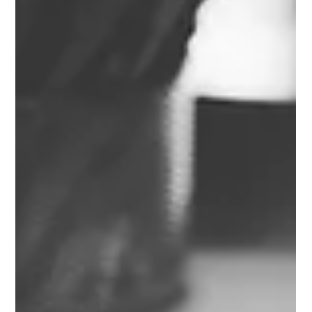
cohérent et bien pensé crée immédiatement une sensation de
confort et d'harmonie. Un espace négligé, encombré ou sans
personnalité — même si tout le reste du logement est
magnifique — laisse une impression décevante. Bonne nouvelle
: avec la bo