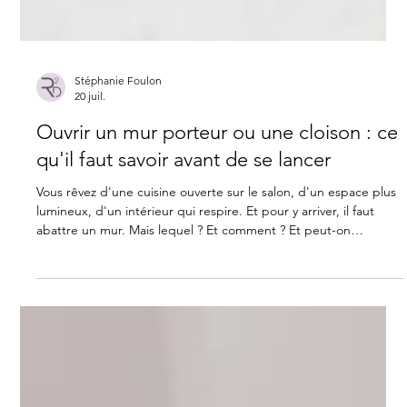
Stéphanie Foulon
20 juil.
Ouvrir un mur porteur ou une cloison : ce
qu'il faut savoir avant de se lancer
Vous rêvez d'une cuisine ouverte sur le salon, d'un espace plus
lumineux, d'un intérieur qui respire. Et pour y arriver, il faut
abattre un mur. Mais lequel ? Et comment ? Et peut-on
vraiment le faire sans tout préparer en amont ? Ouvrir un
espace est l'une des transformations les plus impactantes dans
un projet de rénovation. C'est aussi l'une des plus encadrées.
Voici ce qu'il faut savoir avant de se lancer. 🔍 Mur porteur ou
cloison : quelle différence ? C'est la première