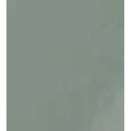
🏗️
C'est l'une des questions les plus fréquentes que l'on me pose.
"Vous êtes architecte d'intérieur — c'est quoi exactement ?
C'est la même chose qu'un décorateur ? Ou comme un
architecte ?" Ces trois métiers sont souvent confondus. Ils
évoluent dans des univers proches, touchent à l'espace et à
l'habitat, et peuvent parfois intervenir sur les mêmes projets.
Mais leurs formations, leurs compétences, leurs missions et
leurs responsabilités sont fondamentalement différentes. Voic