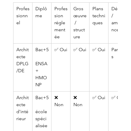
Profes
Diplô
Profes
Gros 
Plans 
Déco 
sionn
me
sion 
œuvre
techni
/ 
el
régle
 / 
ques
ambia
ment
struct
nce
ée
ure
Archit
Bac+5
✅ Oui
✅ Oui
✅ Oui
Parfoi
ecte 
s
DPLG
ENSA 
/DE
+ 
HMO
NP
Archit
Bac+5
❌ 
❌ 
✅ Oui
✅ Oui
ecte 
Non
Non
d'inté
école 
rieur
spéci
alisée