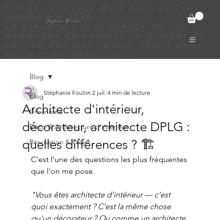
Congés estivaux du 3 août au 1er
septembre 2026
Stephanie Foulon
Je prendrai connaissance de vos
demandes de contact ou d’achat de
service dès mon retour. Merci pour
votre compréhension !
Blog
Stéphanie Foulon
2 juil.
4 min de lecture
Blog
Architecte d'intérieur,
Urbanisme
décorateur, architecte DPLG :
Déco & Architecture d'intérieur
quelles différences ? 🏗️
Rénovation & Projet
C'est l'une des questions les plus fréquentes 
que l'on me pose.
"Vous êtes architecte d'intérieur — c'est 
quoi exactement ? C'est la même chose 
qu'un décorateur ? Ou comme un architecte 