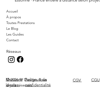
Essonne · France entière à distance selon projet
Accueil
À propos
Toutes Prestations
Le Blog
Les Guides
Contact
Réseaux
Politique de
Mentions
© 2026 R² Design. Tous
CGU
CGV
confidentialité
légales
droits réservés.