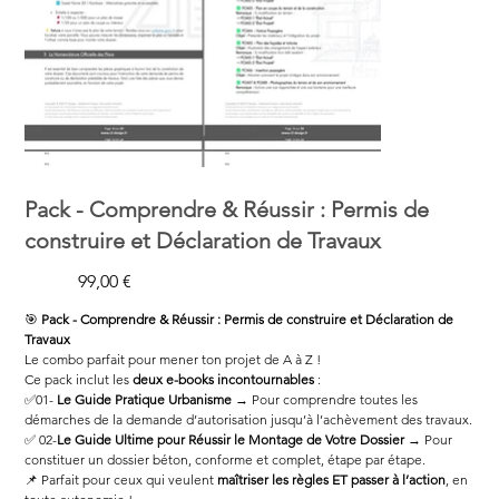
Pack - Comprendre & Réussir : Permis de
construire et Déclaration de Travaux
Prix
Prix
118,00 €
99,00 €
d’origine
promotionnel
🎯
Pack - Comprendre & Réussir : Permis de construire et Déclaration de
Travaux
Le combo parfait pour mener ton projet de A à Z !
Ce pack inclut les
deux e-books incontournables
:
✅01-
Le Guide Pratique Urbanisme
→ Pour comprendre toutes les
démarches de la demande d’autorisation jusqu’à l’achèvement des travaux.
✅ 02-
Le Guide Ultime pour Réussir le Montage de Votre Dossier
→ Pour
constituer un dossier béton, conforme et complet, étape par étape.
📌 Parfait pour ceux qui veulent
maîtriser les règles ET passer à l’action
, en