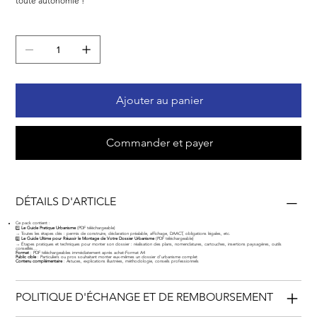
toute autonomie !
Quantité
Ajouter au panier
Commander et payer
DÉTAILS D'ARTICLE
Ce pack contient :
1️⃣
Le Guide Pratique Urbanisme
(PDF téléchargeable)
→ Toutes les étapes clés : permis de construire, déclaration préalable, affichage, DAACT, obligations légales, etc.
2️⃣
Le Guide Ultime pour Réussir le Montage de Votre Dossier Urbanisme
(PDF téléchargeable)
→ Étapes pratiques et techniques pour monter son dossier : réalisation des plans, nomenclatures, cartouches, insertions paysagères, outils
conseillés…
Format
: PDF téléchargeables immédiatement après achat-Format A4
Public cible
: Particuliers ou pros souhaitant monter eux-mêmes un dossier d’urbanisme complet
Contenu complémentaire
: Astuces, explications illustrées, méthodologie, conseils professionnels
POLITIQUE D'ÉCHANGE ET DE REMBOURSEMENT